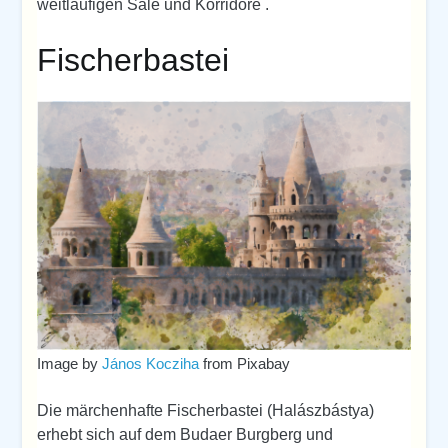
weitläufigen Säle und Korridore .
Fischerbastei
Image by
János Kocziha
from Pixabay
Die märchenhafte Fischerbastei (Halászbástya)
erhebt sich auf dem Budaer Burgberg und