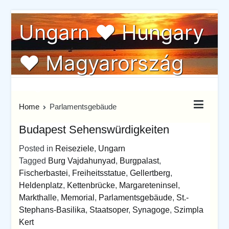
Skip
Ungarn ♥ Hungary
to
content
♥ Magyarország
Ungarn von seiner schönste Seite
Home
Parlamentsgebäude
Budapest Sehenswürdigkeiten
Posted in
Reiseziele
,
Ungarn
Tagged
Burg Vajdahunyad
,
Burgpalast
,
Fischerbastei
,
Freiheitsstatue
,
Gellertberg
,
Heldenplatz
,
Kettenbrücke
,
Margareteninsel
,
Markthalle
,
Memorial
,
Parlamentsgebäude
,
St.-
Stephans-Basilika
,
Staatsoper
,
Synagoge
,
Szimpla
Kert