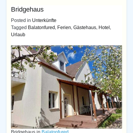
Bridgehaus
Posted in
Unterkünfte
Tagged
Balatonfured
,
Ferien
,
Gästehaus
,
Hotel
,
Urlaub
Bridgehaus in
Balatonfured