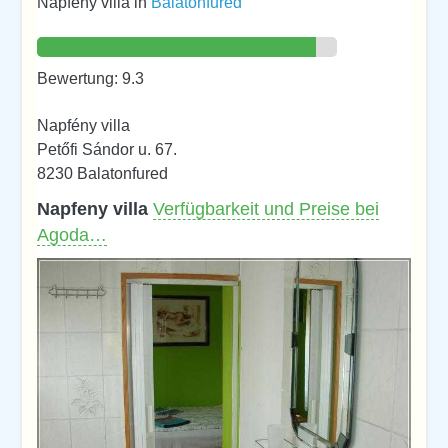
Napfeny villa in
Balatonfured
Bewertung: 9.3
Napfény villa
Petőfi Sándor u. 67.
8230 Balatonfured
Napfeny villa
Verfügbarkeit und Preise bei
Agoda…