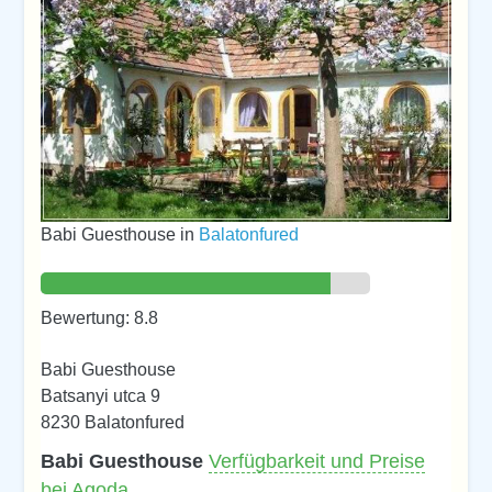
Babi Guesthouse in
Balatonfured
Bewertung: 8.8
Babi Guesthouse
Batsanyi utca 9
8230 Balatonfured
Babi Guesthouse
Verfügbarkeit und Preise
bei Agoda…