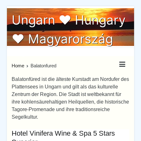
Skip
Ungarn ♥ Hungary
to
content
♥ Magyarország
Ungarn von seiner schönste Seite
Home
Balatonfured
Balatonfüred ist die älteste Kurstadt am Nordufer des
Plattensees in Ungarn und gilt als das kulturelle
Zentrum der Region. Die Stadt ist weltbekannt für
ihre kohlensäurehaltigen Heilquellen, die historische
Tagore-Promenade und ihre traditionsreiche
Segelkultur.
Hotel Vinifera Wine & Spa 5 Stars