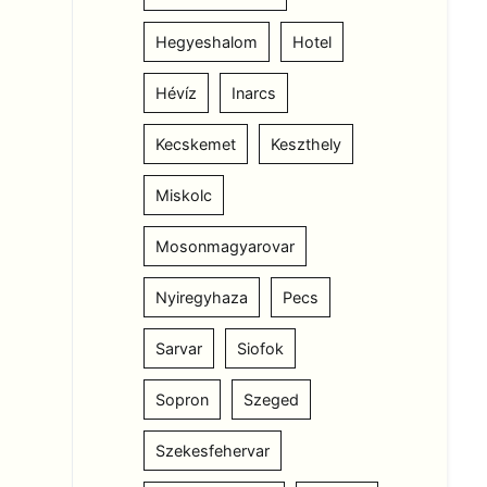
Hegyeshalom
Hotel
Hévíz
Inarcs
Kecskemet
Keszthely
Miskolc
Mosonmagyarovar
Nyiregyhaza
Pecs
Sarvar
Siofok
Sopron
Szeged
Szekesfehervar