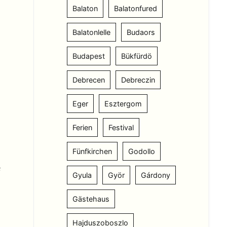
Balaton
Balatonfured
Balatonlelle
Budaors
Budapest
Bükfürdö
Debrecen
Debreczin
Eger
Esztergom
Ferien
Festival
Fünfkirchen
Godollo
f
Gyula
Györ
Gárdony
Gästehaus
Hajduszoboszlo