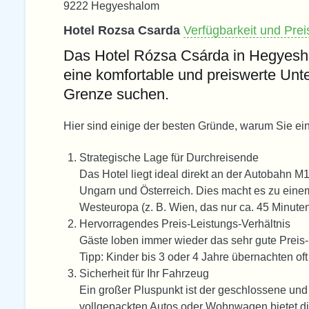
9222 Hegyeshalom
Hotel Rozsa Csarda
Verfügbarkeit und Pre
Das Hotel Rózsa Csárda in Hegyeshal
eine komfortable und preiswerte Unte
Grenze suchen.
Hier sind einige der besten Gründe, warum Sie eine
Strategische Lage für Durchreisende
Das Hotel liegt ideal direkt an der Autobahn 
Ungarn und Österreich. Dies macht es zu eine
Westeuropa (z. B. Wien, das nur ca. 45 Minuten e
Hervorragendes Preis-Leistungs-Verhältnis
Gäste loben immer wieder das sehr gute Preis-
Tipp: Kinder bis 3 oder 4 Jahre übernachten oft
Sicherheit für Ihr Fahrzeug
Ein großer Pluspunkt ist der geschlossene und
vollgepackten Autos oder Wohnwagen bietet di