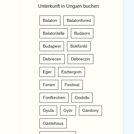
Unterkunft in Ungarn buchen
Balaton
Balatonfured
Balatonlelle
Budaors
Budapest
Bükfürdö
Debrecen
Debreczin
Eger
Esztergom
Ferien
Festival
Fünfkirchen
Godollo
Gyula
Györ
Gárdony
Gästehaus