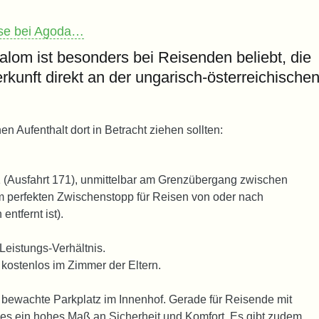
ise bei Agoda…
om ist besonders bei Reisenden beliebt, die
rkunft direkt an der ungarisch-österreichische
n Aufenthalt dort in Betracht ziehen sollten:
M1 (Ausfahrt 171), unmittelbar am Grenzübergang zwischen
m perfekten Zwischenstopp für Reisen von oder nach
ntfernt ist).
Leistungs-Verhältnis.
 kostenlos im Zimmer der Eltern.
 bewachte Parkplatz im Innenhof. Gerade für Reisende mit
es ein hohes Maß an Sicherheit und Komfort. Es gibt zudem