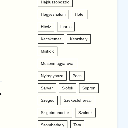
Hajduszoboszlo
Hegyeshalom
Hotel
Hévíz
Inarcs
Kecskemet
Keszthely
Miskolc
Mosonmagyarovar
Nyiregyhaza
Pecs
Sarvar
Siofok
Sopron
Szeged
Szekesfehervar
Szigetmonostor
Szolnok
Szombathely
Tata