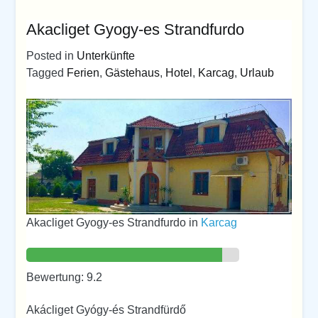
Akacliget Gyogy-es Strandfurdo
Posted in
Unterkünfte
Tagged
Ferien
,
Gästehaus
,
Hotel
,
Karcag
,
Urlaub
Akacliget Gyogy-es Strandfurdo in
Karcag
Bewertung: 9.2
Akácliget Gyógy-és Strandfürdő