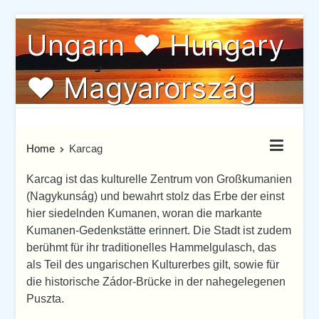
Skip
Ungarn ♥ Hungary
to
content
♥ Magyarország
Ungarn von seiner schönste Seite
Home
Karcag
Karcag ist das kulturelle Zentrum von Großkumanien
(Nagykunság) und bewahrt stolz das Erbe der einst
hier siedelnden Kumanen, woran die markante
Kumanen-Gedenkstätte erinnert. Die Stadt ist zudem
berühmt für ihr traditionelles Hammelgulasch, das
als Teil des ungarischen Kulturerbes gilt, sowie für
die historische Zádor-Brücke in der nahegelegenen
Puszta.