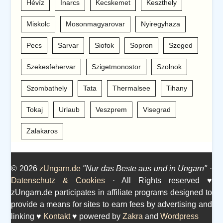
Hévíz
Inarcs
Kecskemet
Keszthely
Miskolc
Mosonmagyarovar
Nyiregyhaza
Pecs
Sarvar
Siofok
Sopron
Szeged
Szekesfehervar
Szigetmonostor
Szolnok
Szombathely
Tata
Thermalsee
Tihany
Tokaj
Urlaub
Veszprem
Visegrad
Zalakaros
© 2026
zUngarn.de
"Nur das Beste aus und in Ungarn"
·
Datenschutz & Cookies
· All Rights reserved ♥
zUngarn.de participates in affiliate programs designed to
provide a means for sites to earn fees by advertising and
linking ♥
Kontakt
♥ powered by
Zakra
and
Wordpress