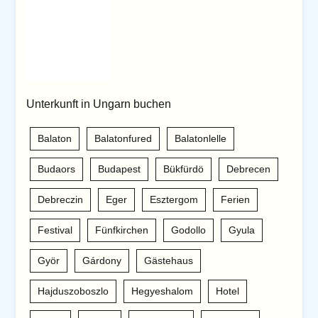
Unterkunft in Ungarn buchen
Balaton
Balatonfured
Balatonlelle
Budaors
Budapest
Bükfürdö
Debrecen
Debreczin
Eger
Esztergom
Ferien
Festival
Fünfkirchen
Godollo
Gyula
Györ
Gárdony
Gästehaus
Hajduszoboszlo
Hegyeshalom
Hotel