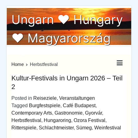
Skip
Ungarn ♥ Hungary
to
content
♥ Magyarország
Ungarn von seiner schönste Seite
Home
Herbstfestival
Kultur-Festivals in Ungarn 2026 – Teil
2
Posted in
Reiseziele
,
Veranstaltungen
Tagged
Burgfestspiele
,
Café Budapest
,
Contemporary Arts
,
Gastronomie
,
Gyorvár
,
Herbstfestival
,
Hungaroring
,
Ozora Festival
,
Ritterspiele
,
Schlachtmeister
,
Sümeg
,
Weinfestival