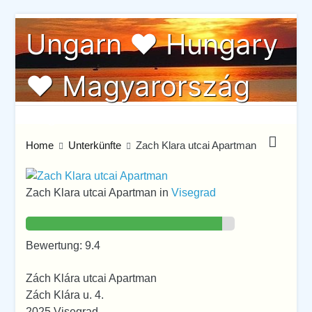
Skip
Ungarn ♥ Hungary
to
content
♥ Magyarország
Ungarn von seiner schönste Seite
Home
Unterkünfte
Zach Klara utcai Apartman
Zach Klara utcai Apartman in
Visegrad
Bewertung: 9.4
Zách Klára utcai Apartman
Zách Klára u. 4.
2025 Visegrad