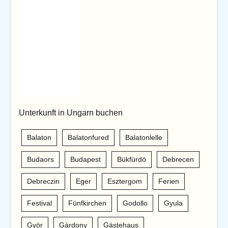
Unterkunft in Ungarn buchen
Balaton
Balatonfured
Balatonlelle
Budaors
Budapest
Bükfürdö
Debrecen
Debreczin
Eger
Esztergom
Ferien
Festival
Fünfkirchen
Godollo
Gyula
Györ
Gárdony
Gästehaus