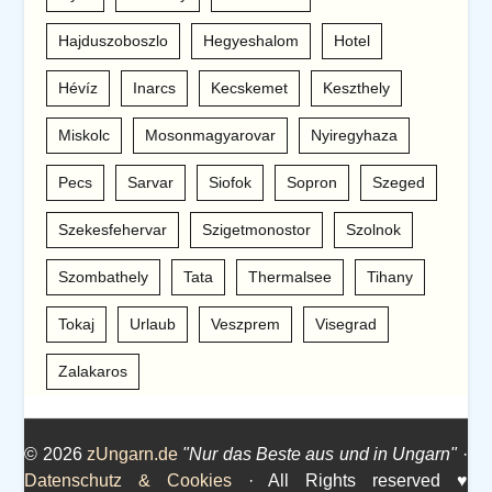
Hajduszoboszlo
Hegyeshalom
Hotel
Hévíz
Inarcs
Kecskemet
Keszthely
Miskolc
Mosonmagyarovar
Nyiregyhaza
Pecs
Sarvar
Siofok
Sopron
Szeged
Szekesfehervar
Szigetmonostor
Szolnok
Szombathely
Tata
Thermalsee
Tihany
Tokaj
Urlaub
Veszprem
Visegrad
Zalakaros
© 2026
zUngarn.de
"Nur das Beste aus und in Ungarn"
·
Datenschutz & Cookies
· All Rights reserved ♥