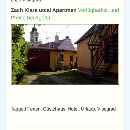
Zach Klara utcai Apartman
Verfügbarkeit und
Preise bei Agoda…
Tagged
Ferien
,
Gästehaus
,
Hotel
,
Urlaub
,
Visegrad