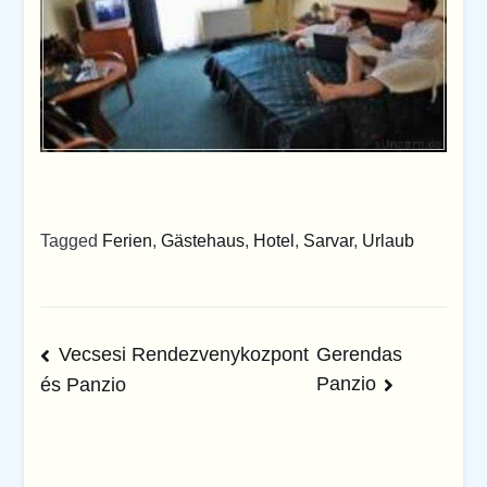
Tagged
Ferien
,
Gästehaus
,
Hotel
,
Sarvar
,
Urlaub
Beitrags-
Vecsesi Rendezvenykozpont
Gerendas
Panzio
és Panzio
Navigation