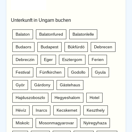
Unterkunft in Ungarn buchen
Balaton
Balatonfured
Balatonlelle
Budaors
Budapest
Bükfürdö
Debrecen
Debreczin
Eger
Esztergom
Ferien
Festival
Fünfkirchen
Godollo
Gyula
Györ
Gárdony
Gästehaus
Hajduszoboszlo
Hegyeshalom
Hotel
Hévíz
Inarcs
Kecskemet
Keszthely
Miskolc
Mosonmagyarovar
Nyiregyhaza