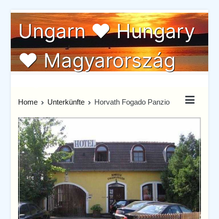
Skip
Ungarn ♥ Hungary
to
content
♥ Magyarország
Ungarn von seiner schönste Seite
Home
Unterkünfte
Horvath Fogado Panzio