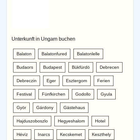
Unterkunft in Ungarn buchen
Balaton
Balatonfured
Balatonlelle
Budaors
Budapest
Bükfürdö
Debrecen
Debreczin
Eger
Esztergom
Ferien
Festival
Fünfkirchen
Godollo
Gyula
Györ
Gárdony
Gästehaus
Hajduszoboszlo
Hegyeshalom
Hotel
Hévíz
Inarcs
Kecskemet
Keszthely