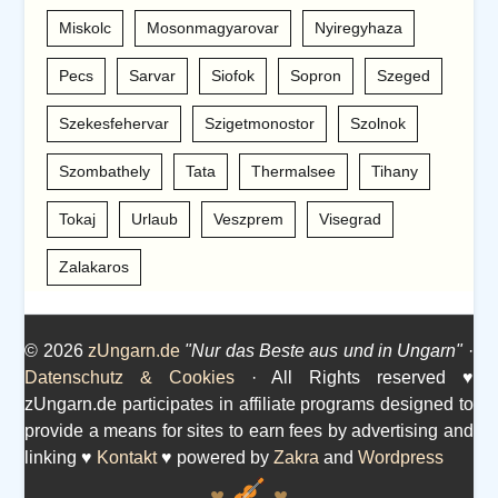
Miskolc
Mosonmagyarovar
Nyiregyhaza
Pecs
Sarvar
Siofok
Sopron
Szeged
Szekesfehervar
Szigetmonostor
Szolnok
Szombathely
Tata
Thermalsee
Tihany
Tokaj
Urlaub
Veszprem
Visegrad
Zalakaros
© 2026
zUngarn.de
"Nur das Beste aus und in Ungarn"
·
Datenschutz & Cookies
· All Rights reserved ♥
zUngarn.de participates in affiliate programs designed to
provide a means for sites to earn fees by advertising and
linking ♥
Kontakt
♥ powered by
Zakra
and
Wordpress
♥
♥