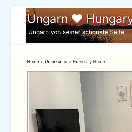
Skip
Ungarn ♥ Hungar
to
content
Ungarn von seiner schönste Seite
Home
Unterkünfte
Eden City Home