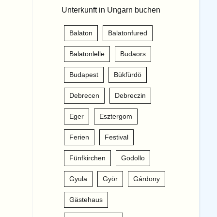
Unterkunft in Ungarn buchen
Balaton
Balatonfured
Balatonlelle
Budaors
Budapest
Bükfürdö
Debrecen
Debreczin
Eger
Esztergom
Ferien
Festival
Fünfkirchen
Godollo
Gyula
Györ
Gárdony
Gästehaus