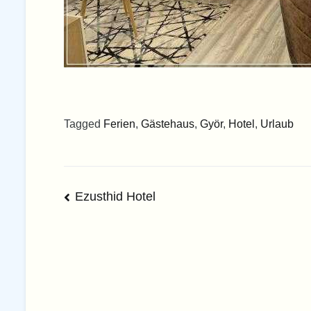
Tagged
Ferien
,
Gästehaus
,
Györ
,
Hotel
,
Urlaub
Beitrags-
Ezusthid Hotel
Navigation