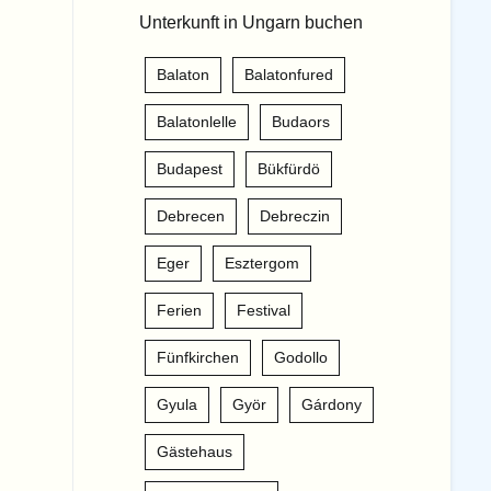
Unterkunft in Ungarn buchen
Balaton
Balatonfured
Balatonlelle
Budaors
Budapest
Bükfürdö
Debrecen
Debreczin
Eger
Esztergom
Ferien
Festival
Fünfkirchen
Godollo
Gyula
Györ
Gárdony
Gästehaus